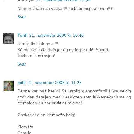
Anonym
21. november 2008 kl. 10:40
Nämen ååååå så vackert!! tack för inspirationen!!♥
Svar
Torill
21. november 2008 kl. 10:40
Utrolig flott julepose!!!
Så masse flotte detaljer og nydelige ark!! Supert!
Takk for inspirasjon!
Svar
milli
21. november 2008 kl. 11:26
Denne var helt herlig! Så utrolig gjennomført!! Likte veldig
godt den detaljen med klesklypen som lukkemekanisme og
stemplene du har brukt er rålekre!
Ønsker deg en kjempefin helg!
Klem fra
Camilla