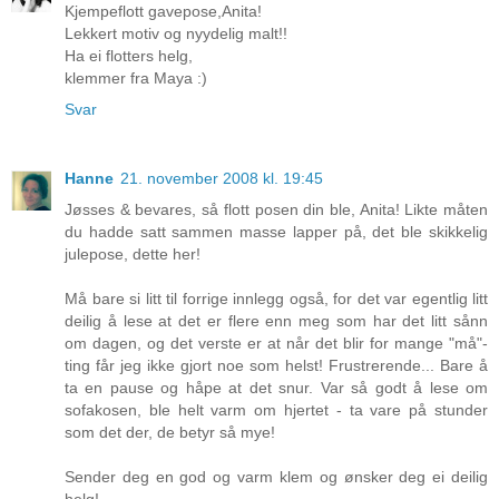
Kjempeflott gavepose,Anita!
Lekkert motiv og nyydelig malt!!
Ha ei flotters helg,
klemmer fra Maya :)
Svar
Hanne
21. november 2008 kl. 19:45
Jøsses & bevares, så flott posen din ble, Anita! Likte måten
du hadde satt sammen masse lapper på, det ble skikkelig
julepose, dette her!
Må bare si litt til forrige innlegg også, for det var egentlig litt
deilig å lese at det er flere enn meg som har det litt sånn
om dagen, og det verste er at når det blir for mange "må"-
ting får jeg ikke gjort noe som helst! Frustrerende... Bare å
ta en pause og håpe at det snur. Var så godt å lese om
sofakosen, ble helt varm om hjertet - ta vare på stunder
som det der, de betyr så mye!
Sender deg en god og varm klem og ønsker deg ei deilig