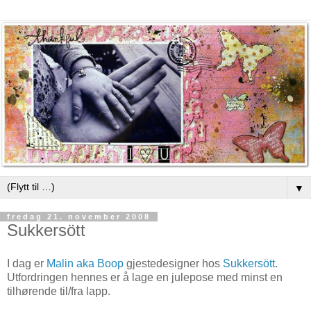
▼
fredag 21. november 2008
Sukkersött
I dag er
Malin aka Boop
gjestedesigner hos
Sukkersött
.
Utfordringen hennes er å lage en julepose med minst en
tilhørende til/fra lapp.