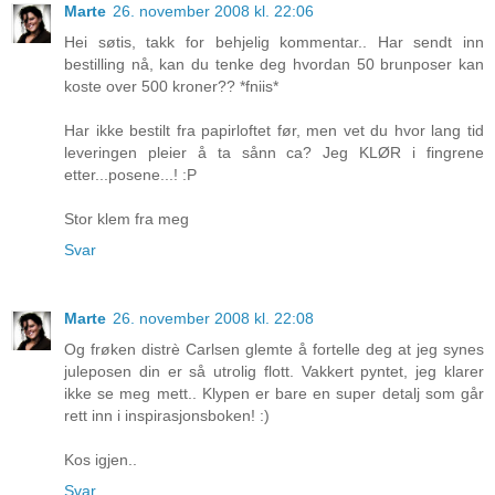
Marte
26. november 2008 kl. 22:06
Hei søtis, takk for behjelig kommentar.. Har sendt inn
bestilling nå, kan du tenke deg hvordan 50 brunposer kan
koste over 500 kroner?? *fniis*
Har ikke bestilt fra papirloftet før, men vet du hvor lang tid
leveringen pleier å ta sånn ca? Jeg KLØR i fingrene
etter...posene...! :P
Stor klem fra meg
Svar
Marte
26. november 2008 kl. 22:08
Og frøken distrè Carlsen glemte å fortelle deg at jeg synes
juleposen din er så utrolig flott. Vakkert pyntet, jeg klarer
ikke se meg mett.. Klypen er bare en super detalj som går
rett inn i inspirasjonsboken! :)
Kos igjen..
Svar