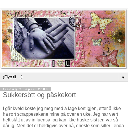
▼
fredag 3. april 2009
Sukkersött og påskekort
I går kveld koste jeg meg med å lage kort igjen, etter å ikke
ha rørt scrappesakene mine på over en uke. Jeg har vært
helt slått ut av influensa, og kan ikke huske sist jeg var så
dårlig. Men det er heldigvis over nå, eneste som sitter i enda