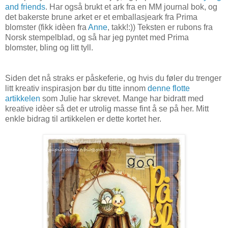
and friends
. Har også brukt et ark fra en MM journal bok, og
det bakerste brune arket er et emballasjeark fra Prima
blomster (fikk idèen fra
Anne
, takk!:)) Teksten er rubons fra
Norsk stempelblad, og så har jeg pyntet med Prima
blomster, bling og litt tyll.
Siden det nå straks er påskeferie, og hvis du føler du trenger
litt kreativ inspirasjon bør du titte innom
denne flotte
artikkelen
som Julie har skrevet. Mange har bidratt med
kreative idèer så det er utrolig masse fint å se på her. Mitt
enkle bidrag til artikkelen er dette kortet her.